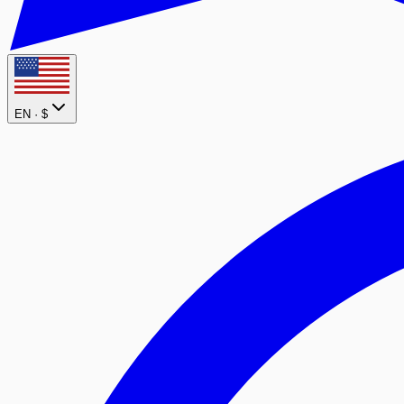
EN ·
$