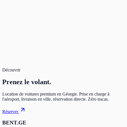
Deposit
100 $
Due after approval
—
Rental
156 $
Total
156 $
Book Now
Secure payment. Free cancellation.
Total for 3 days
156 $
Book
Découvrir
Prenez
le volant.
Location de voitures premium en Géorgie. Prise en charge à
l'aéroport, livraison en ville, réservation directe. Zéro tracas.
Réserver
BENT.GE