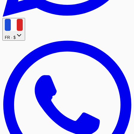
FR ·
$