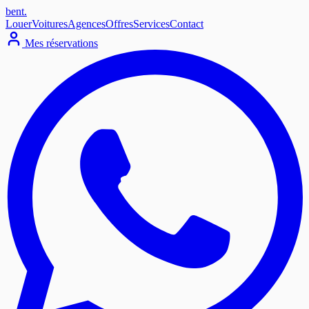
bent
.
Louer
Voitures
Agences
Offres
Services
Contact
Mes réservations