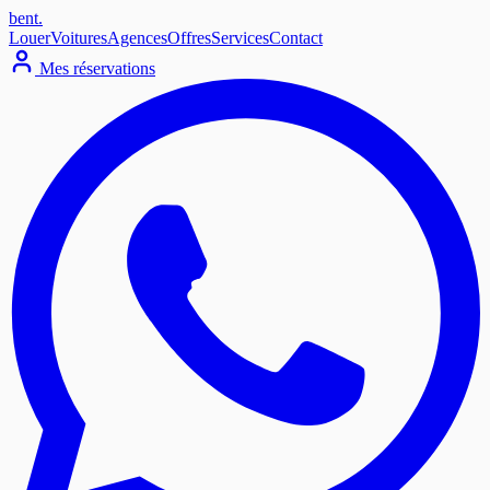
bent
.
Louer
Voitures
Agences
Offres
Services
Contact
Mes réservations