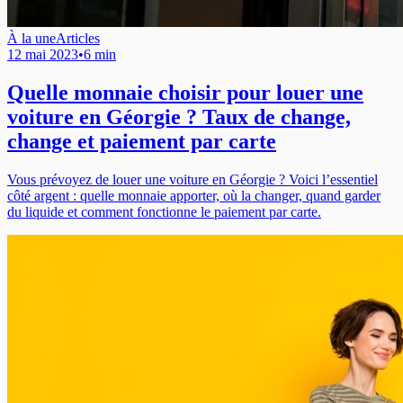
À la une
Articles
12 mai 2023
•
6 min
Quelle monnaie choisir pour louer une
voiture en Géorgie ? Taux de change,
change et paiement par carte
Vous prévoyez de louer une voiture en Géorgie ? Voici l’essentiel
côté argent : quelle monnaie apporter, où la changer, quand garder
du liquide et comment fonctionne le paiement par carte.