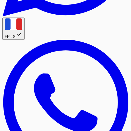
FR ·
$