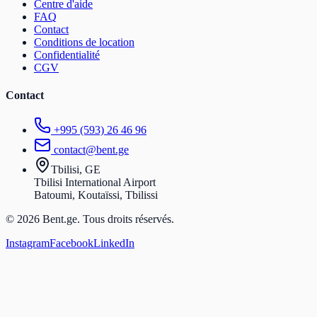
Centre d'aide
FAQ
Contact
Conditions de location
Confidentialité
CGV
Contact
+995 (593) 26 46 96
contact@bent.ge
Tbilisi, GE
Tbilisi International Airport
Batoumi, Koutaïssi, Tbilissi
© 2026 Bent.ge. Tous droits réservés.
Instagram
Facebook
LinkedIn