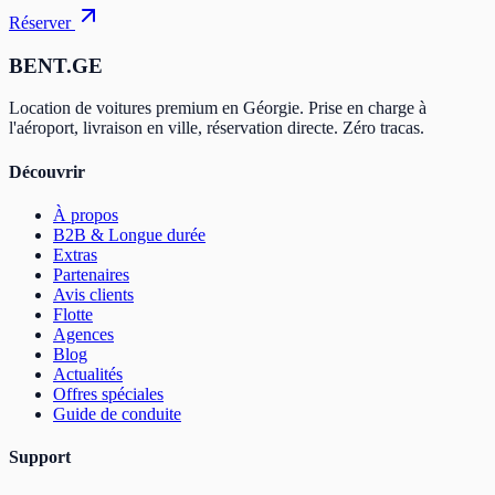
Réserver
BENT.GE
Location de voitures premium en Géorgie. Prise en charge à
l'aéroport, livraison en ville, réservation directe. Zéro tracas.
Découvrir
À propos
B2B & Longue durée
Extras
Partenaires
Avis clients
Flotte
Agences
Blog
Actualités
Offres spéciales
Guide de conduite
Support