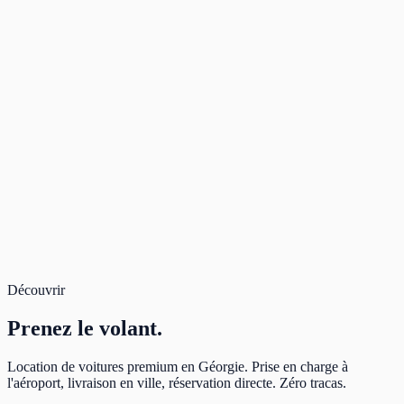
La route en pratique
La route dépend plus de la météo et du revêtement que des péages.
Hors des villes, attends-toi à des dépassements secs, travaux ou
vaches.
Garde une marge de lumière et d'essence sur les longs cols.
Avant de passer une frontière
Passer une frontière exige notre feu vert avant le retrait des clés.
Sans exception.
On valide les papiers, le temps et les frais une fois la route
approuvée.
Découvrir
Prenez
le volant.
Location de voitures premium en Géorgie. Prise en charge à
l'aéroport, livraison en ville, réservation directe. Zéro tracas.