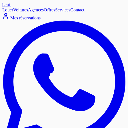
bent
.
Louer
Voitures
Agences
Offres
Services
Contact
Mes réservations