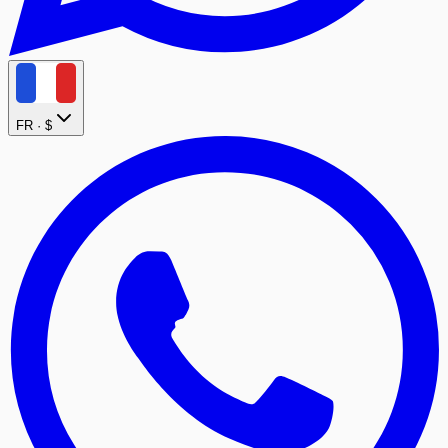
FR ·
$