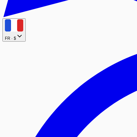
FR ·
$