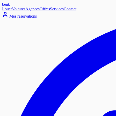
bent
.
Louer
Voitures
Agences
Offres
Services
Contact
Mes réservations