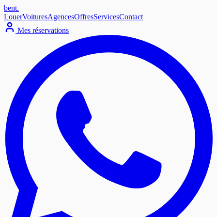
bent
.
Louer
Voitures
Agences
Offres
Services
Contact
Mes réservations