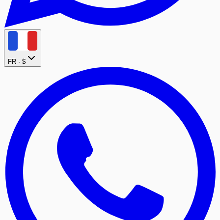
FR ·
$