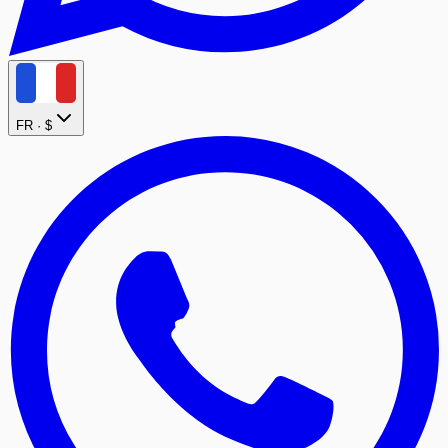
FR ·
$