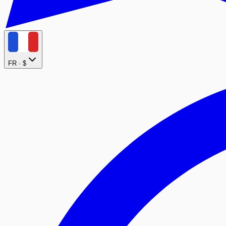
FR ·
$