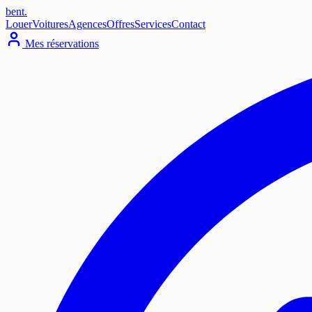
bent
.
Louer
Voitures
Agences
Offres
Services
Contact
Mes réservations