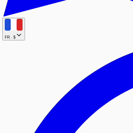
FR ·
$