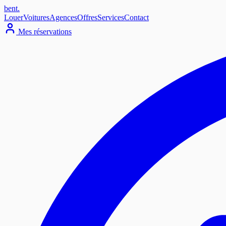
bent
.
Louer
Voitures
Agences
Offres
Services
Contact
Mes réservations