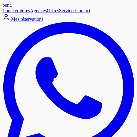
bent
.
Louer
Voitures
Agences
Offres
Services
Contact
Mes réservations