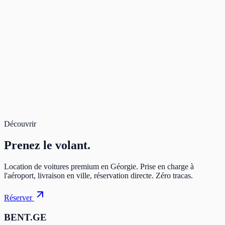
Deposit
100 $
Due after approval
—
Rental
108 $
Total
108 $
Book Now
Secure payment. Free cancellation.
Total for 3 days
108 $
Book
Découvrir
Prenez
le volant.
Location de voitures premium en Géorgie. Prise en charge à
l'aéroport, livraison en ville, réservation directe. Zéro tracas.
Réserver
BENT.GE