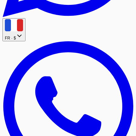
FR ·
$