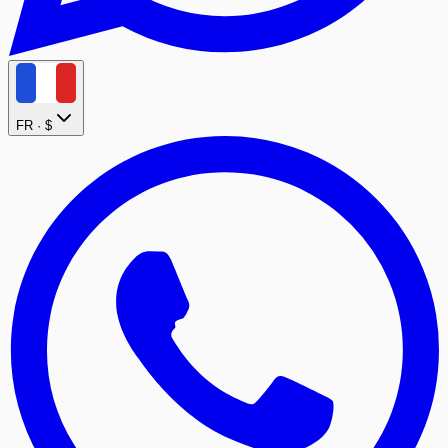
FR ·
$