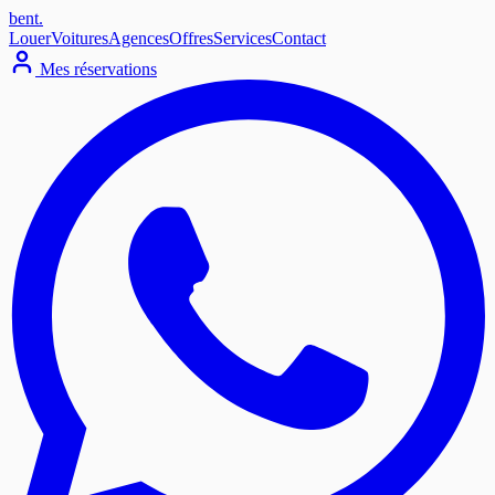
bent
.
Louer
Voitures
Agences
Offres
Services
Contact
Mes réservations