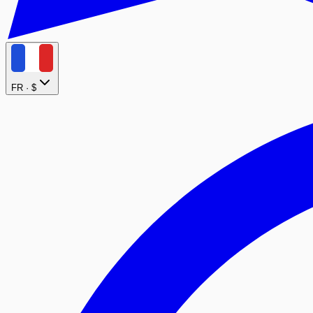
FR ·
$