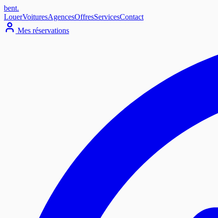
bent
.
Louer
Voitures
Agences
Offres
Services
Contact
Mes réservations