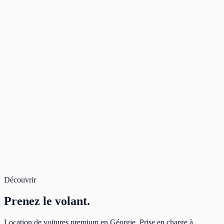
08:30
Live Pricing available
Rate Band
3 days
Deposit
—
Due after approval
—
Rental
112,95 $
Total
112,95 $
Book Now
Secure payment. Free cancellation.
Total for 3 days
112,95 $
Book
Découvrir
Prenez
le volant.
Location de voitures premium en Géorgie. Prise en charge à