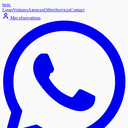
bent
.
Louer
Voitures
Agences
Offres
Services
Contact
Mes réservations