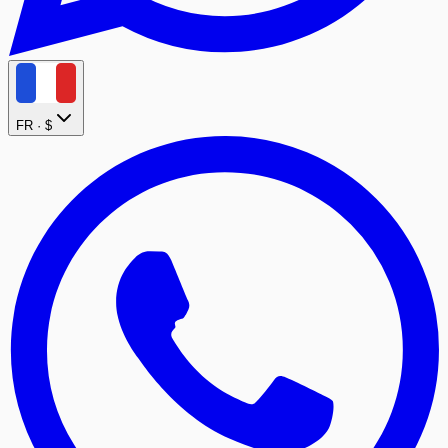
FR ·
$