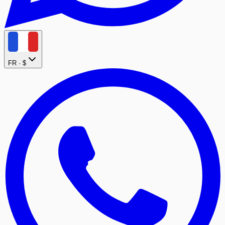
FR ·
$