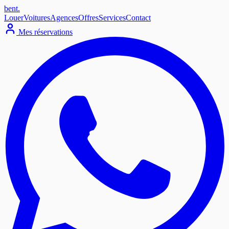
bent
.
Louer
Voitures
Agences
Offres
Services
Contact
Mes réservations