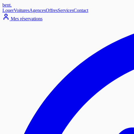
bent
.
Louer
Voitures
Agences
Offres
Services
Contact
Mes réservations