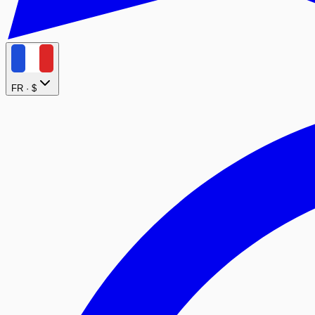
FR ·
$