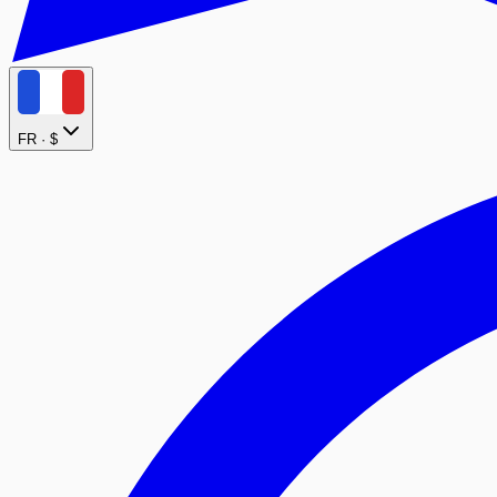
FR ·
$