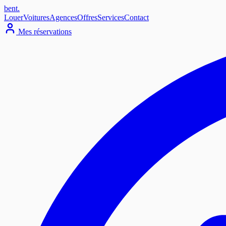
bent
.
Louer
Voitures
Agences
Offres
Services
Contact
Mes réservations