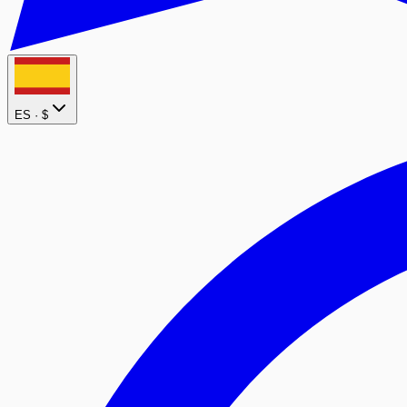
ES ·
$