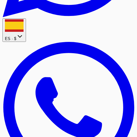
ES ·
$