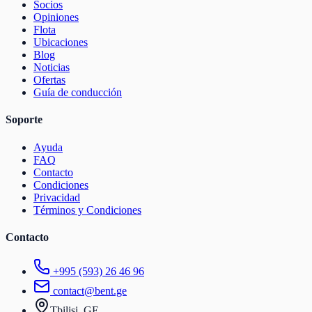
Socios
Opiniones
Flota
Ubicaciones
Blog
Noticias
Ofertas
Guía de conducción
Soporte
Ayuda
FAQ
Contacto
Condiciones
Privacidad
Términos y Condiciones
Contacto
+995 (593) 26 46 96
contact@bent.ge
Tbilisi, GE