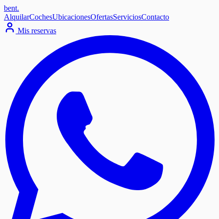
bent
.
Alquilar
Coches
Ubicaciones
Ofertas
Servicios
Contacto
Mis reservas