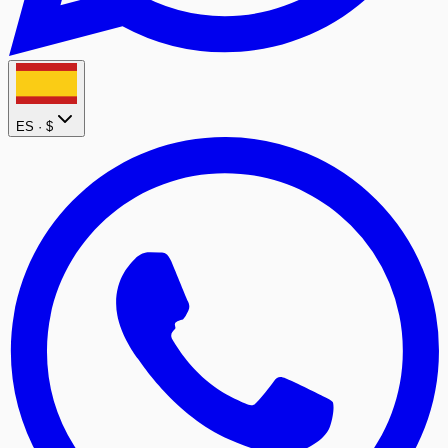
ES ·
$