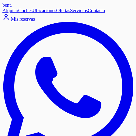
bent
.
Alquilar
Coches
Ubicaciones
Ofertas
Servicios
Contacto
Mis reservas