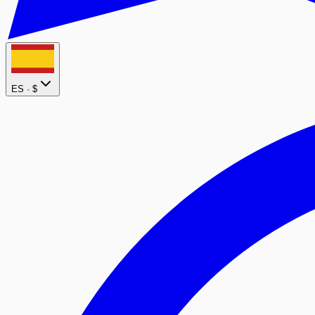
ES ·
$