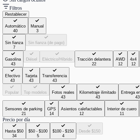
Filtros
Restablecer
Automático
Manual
40
3
Sin fianza
Sin fianza (de pago)
7
Gasolina
Diésel
Eléctrico/Híbrido
Tracción delantera
AWD
4x4
43
22
12
12
Efectivo
Tarjeta
Transferencia
43
43
43
Popular
Top modelos
Fotos reales
Kilometraje ilimitado
Entrega e
43
43
43
Sensores de parking
GPS
Asientos calefactables
Interior de cuero
21
14
12
11
Precio por día
Hasta $50
$50 - $100
$100 - $150
Desde $150
34
5
4