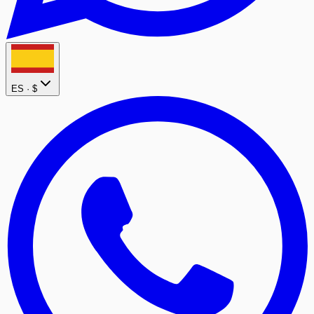
ES ·
$