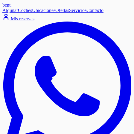
bent
.
Alquilar
Coches
Ubicaciones
Ofertas
Servicios
Contacto
Mis reservas