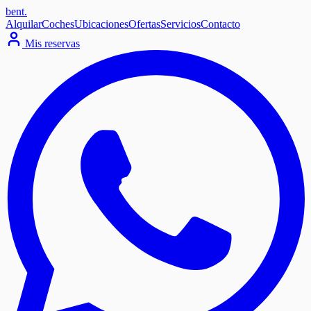
bent
.
Alquilar
Coches
Ubicaciones
Ofertas
Servicios
Contacto
Mis reservas