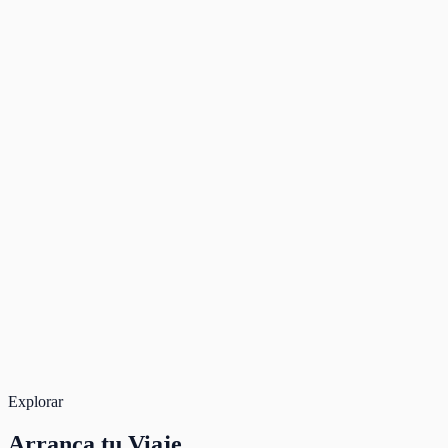
Dropoff time
08:30
Live Pricing available
Rate Band
3 days
Deposit
—
Due after approval
—
Rental
417 $
Total
417 $
Book Now
Secure payment. Free cancellation.
Total for 3 days
417 $
Book
Explorar
Arranca
tu Viaje.