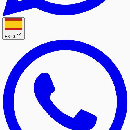
ES ·
$