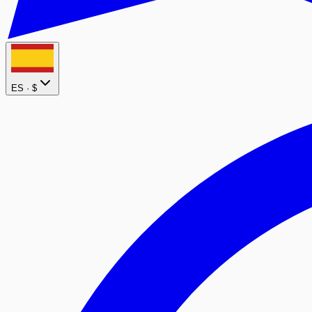
ES ·
$