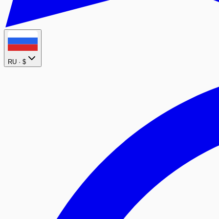
RU ·
$