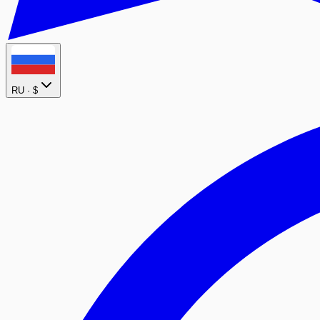
RU ·
$