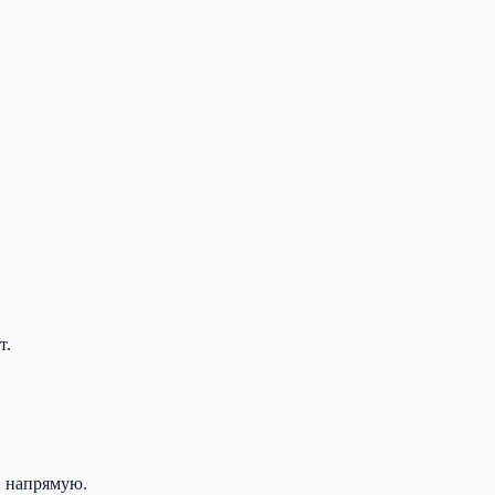
т.
и напрямую.