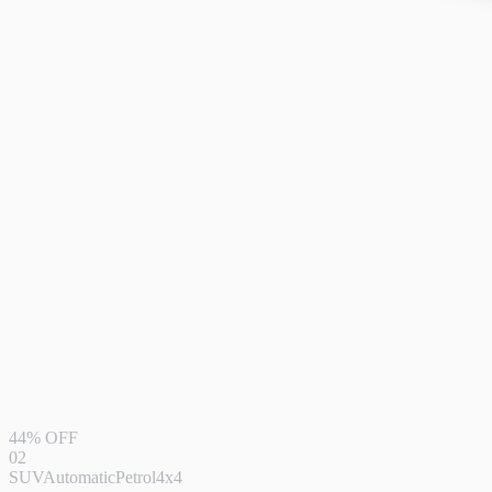
44% OFF
02
SUV
Automatic
Petrol
4x4