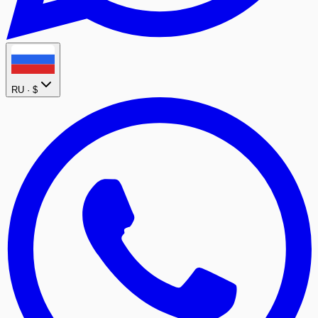
RU ·
$