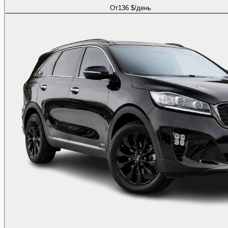
От
136 $
/день