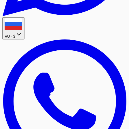
RU ·
$