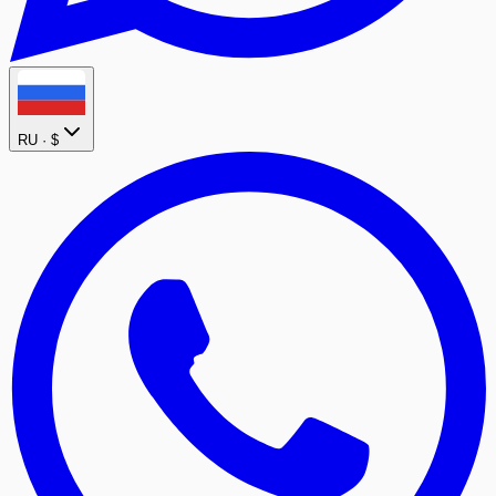
RU ·
$