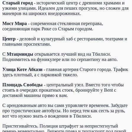
Старый город
- исторический центр с древними храмами и
узкими улицами. Идеален для пеших прогулок, но сложен для
маневров на широких внедорожниках.
Мост Мира
- современная стеклянная переправа,
соединяющая парк Рике со Старым городом.
Центр
- деловой и культурный хаб с ресторанами, театрами и
главными проспектами.
С
Мтацминды
открывается лучший вид на Тбилиси.
Поднимитесь на фуникулере или по серпантину на авто.
Улица Коте Абхази
- главная артерия Старого города. Трафик
здесь плотный, а с парковкой тяжело.
Площадь Свободы
- центральный узел. Вместо того чтобы
стоять в очередях прокатных стоек, бронируйте у Bent с
доставкой машины прямо к вам.
С арендованным авто вы сами управляете временем. Забудьте
про туристические автобусы. Но перед тем как сесть за руль,
вот что нужно знать о вождении в Тбилиси.
Пристегивайтесь. Полиция штрафует за непристегнутый
ремень моментально. Держите права и техпаспорт под рукой.