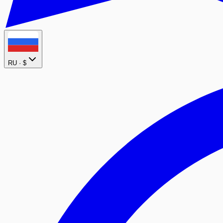
RU ·
$