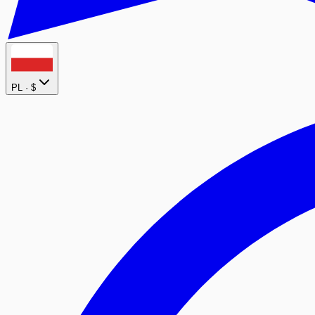
PL ·
$