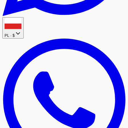
PL ·
$