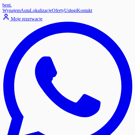
bent
.
Wynajem
Auta
Lokalizacje
Oferty
Usługi
Kontakt
Moje rezerwacje