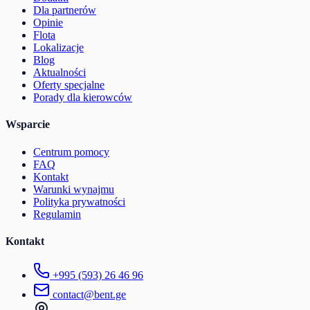
Dla partnerów
Opinie
Flota
Lokalizacje
Blog
Aktualności
Oferty specjalne
Porady dla kierowców
Wsparcie
Centrum pomocy
FAQ
Kontakt
Warunki wynajmu
Polityka prywatności
Regulamin
Kontakt
+995 (593) 26 46 96
contact@bent.ge