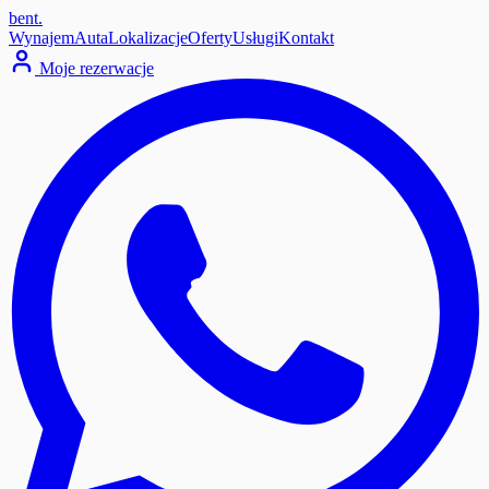
bent
.
Wynajem
Auta
Lokalizacje
Oferty
Usługi
Kontakt
Moje rezerwacje