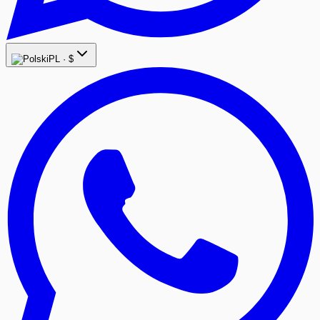
PL ·
$