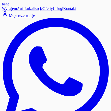
bent
.
Wynajem
Auta
Lokalizacje
Oferty
Usługi
Kontakt
Moje rezerwacje