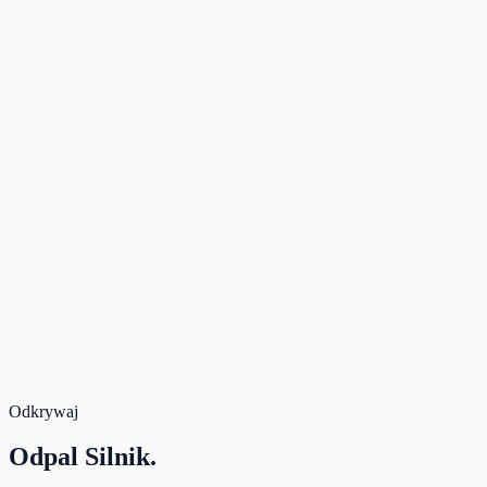
Dropoff time
08:30
Live Pricing available
Rate Band
3 days
Deposit
100 $
Due after approval
—
Rental
138 $
Total
138 $
Book Now
Secure payment. Free cancellation.
Total for 3 days
138 $
Book
Odkrywaj
Odpal
Silnik.