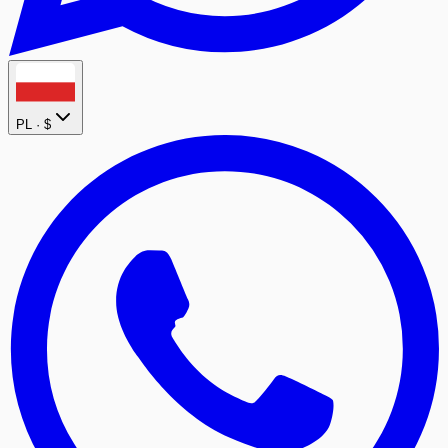
PL ·
$