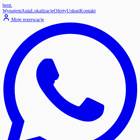
bent
.
Wynajem
Auta
Lokalizacje
Oferty
Usługi
Kontakt
Moje rezerwacje