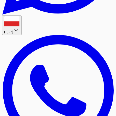
PL ·
$