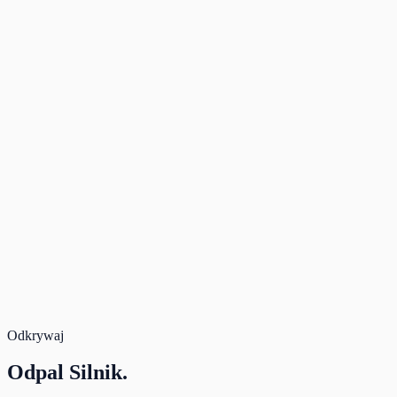
Dropoff time
08:30
Live Pricing available
Rate Band
3 days
Deposit
—
Due after approval
—
Rental
118,59 $
Total
118,59 $
Book Now
Secure payment. Free cancellation.
Total for 3 days
118,59 $
Book
Odkrywaj
Odpal
Silnik.