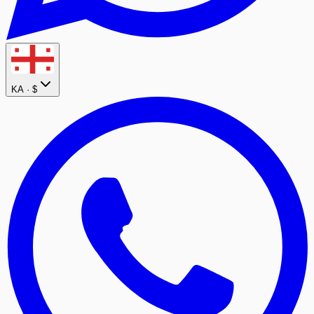
KA ·
$