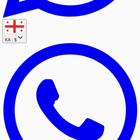
KA ·
$