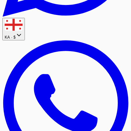
KA ·
$