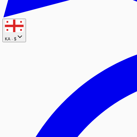
KA ·
$