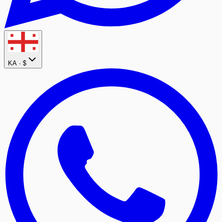
KA ·
$