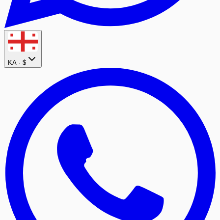
KA ·
$