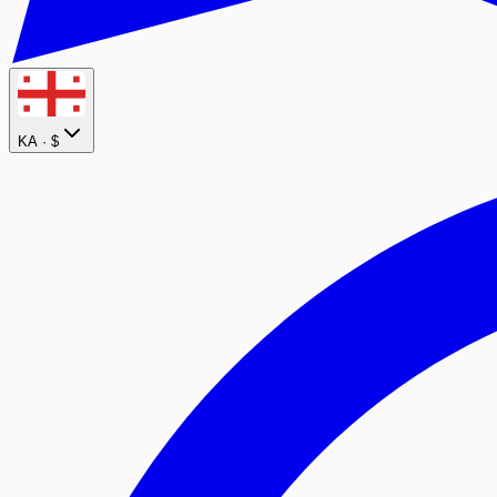
KA ·
$