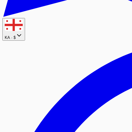
KA ·
$