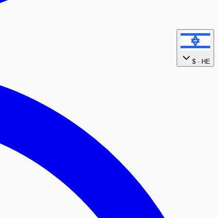
$
HE ·