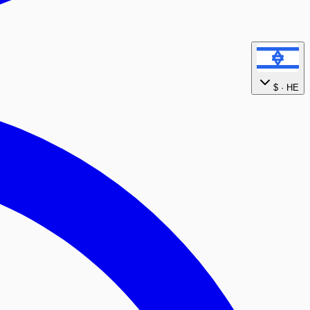
$
HE ·