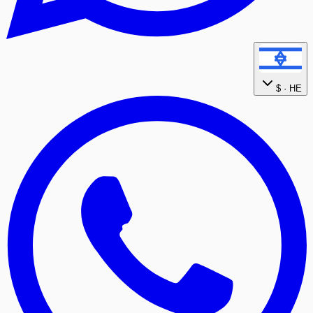
$
HE ·