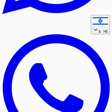
$
HE ·