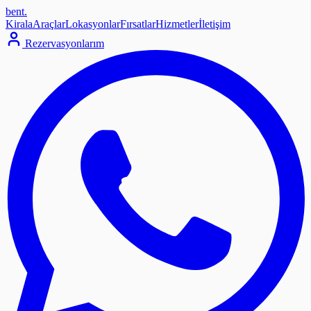
bent
.
Kirala
Araçlar
Lokasyonlar
Fırsatlar
Hizmetler
İletişim
Rezervasyonlarım