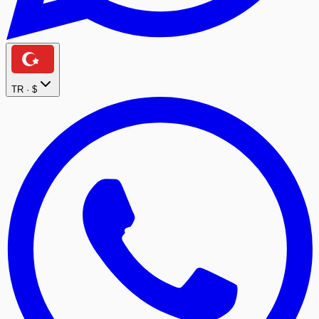
TR ·
$