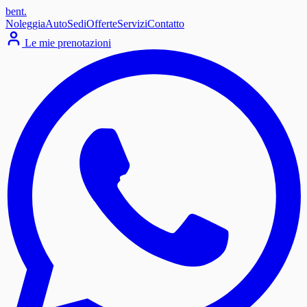
bent
.
Noleggia
Auto
Sedi
Offerte
Servizi
Contatto
Le mie prenotazioni