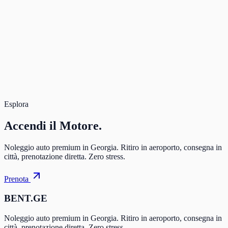
Rental
342 $
Total
342 $
Book Now
Secure payment. Free cancellation.
Total for 3 days
342 $
Book
Esplora
Accendi il
Motore.
Noleggio auto premium in Georgia. Ritiro in aeroporto, consegna in
città, prenotazione diretta. Zero stress.
Prenota
BENT.GE
Noleggio auto premium in Georgia. Ritiro in aeroporto, consegna in
città, prenotazione diretta. Zero stress.