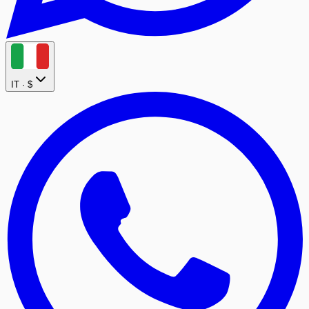
IT ·
$