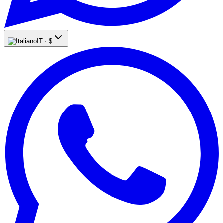
IT ·
$