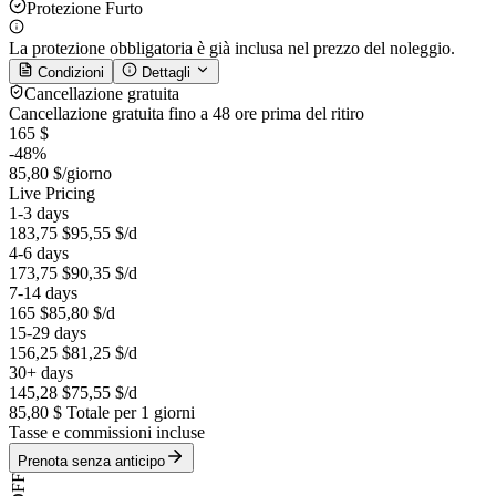
Protezione Furto
La protezione obbligatoria è già inclusa nel prezzo del noleggio.
Condizioni
Dettagli
Cancellazione gratuita
Cancellazione gratuita fino a 48 ore prima del ritiro
165 $
-48%
85,80 $
/giorno
Live Pricing
1-3 days
183,75 $
95,55 $
/d
4-6 days
173,75 $
90,35 $
/d
7-14 days
165 $
85,80 $
/d
15-29 days
156,25 $
81,25 $
/d
30+ days
145,28 $
75,55 $
/d
85,80 $
Totale per 1 giorni
Tasse e commissioni incluse
Prenota senza anticipo