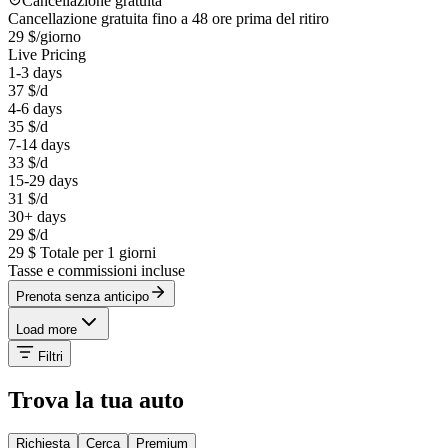
Cancellazione gratuita
Cancellazione gratuita fino a 48 ore prima del ritiro
29 $
/giorno
Live Pricing
1-3 days
37 $
/d
4-6 days
35 $
/d
7-14 days
33 $
/d
15-29 days
31 $
/d
30+ days
29 $
/d
29 $
Totale per 1 giorni
Tasse e commissioni incluse
Prenota senza anticipo
Load more
Filtri
Trova la tua auto
Richiesta
Cerca
Premium