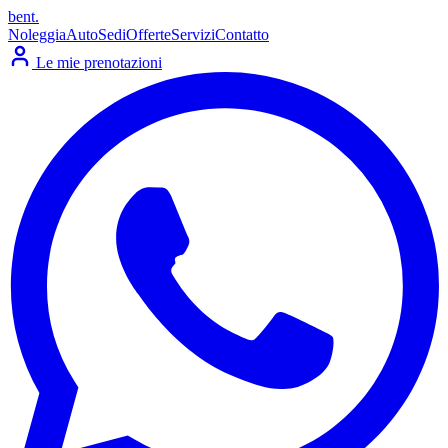
bent
.
Noleggia
Auto
Sedi
Offerte
Servizi
Contatto
Le mie prenotazioni