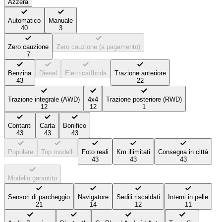
Azzera
Automatico
Manuale
40
3
Zero cauzione
Zero cauzione (a pagamento)
7
Benzina
Diesel
Elettrica/Ibrida
Trazione anteriore
43
22
Trazione integrale (AWD)
4x4
Trazione posteriore (RWD)
12
12
1
Contanti
Carta
Bonifico
43
43
43
Popolare
Top modelli
Foto reali
Km illimitati
Consegna in città
43
43
43
Modello garantito
Sensori di parcheggio
Navigatore
Sedili riscaldati
Interni in pelle
21
14
12
11