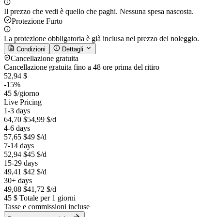
Il prezzo che vedi è quello che paghi. Nessuna spesa nascosta.
Protezione Furto
La protezione obbligatoria è già inclusa nel prezzo del noleggio.
Condizioni
Dettagli
Cancellazione gratuita
Cancellazione gratuita fino a 48 ore prima del ritiro
52,94 $
-15%
45 $
/giorno
Live Pricing
1-3 days
64,70 $
54,99 $
/d
4-6 days
57,65 $
49 $
/d
7-14 days
52,94 $
45 $
/d
15-29 days
49,41 $
42 $
/d
30+ days
49,08 $
41,72 $
/d
45 $
Totale per 1 giorni
Tasse e commissioni incluse