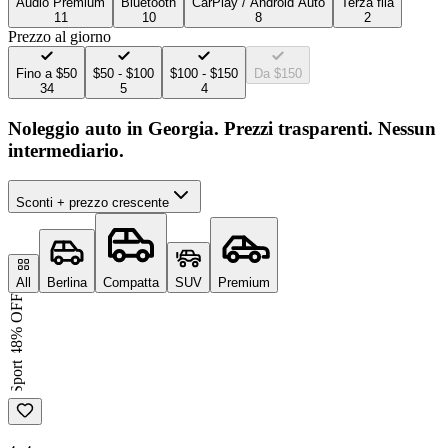
Audio Premium
Bluetooth
CarPlay / Android Auto
Terza fila
11
10
8
2
Prezzo al giorno
Fino a $50
$50 - $100
$100 - $150
Da $150
34
5
4
Noleggio auto in Georgia. Prezzi trasparenti. Nessun
intermediario.
Sconti + prezzo crescente
All
Berlina
Compatta
SUV
Premium
48% OFF
Sport