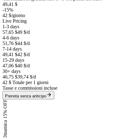
49,41 $
-15%
42 $
/giorno
Live Pricing
1-3 days
57,65 $
49 $
/d
4-6 days
51,76 $
44 $
/d
7-14 days
49,41 $
42 $
/d
15-29 days
47,06 $
40 $
/d
30+ days
46,75 $
39,74 $
/d
42 $
Totale per 1 giorni
Tasse e commissioni incluse
Prenota senza anticipo
15% OFF
Dinamica